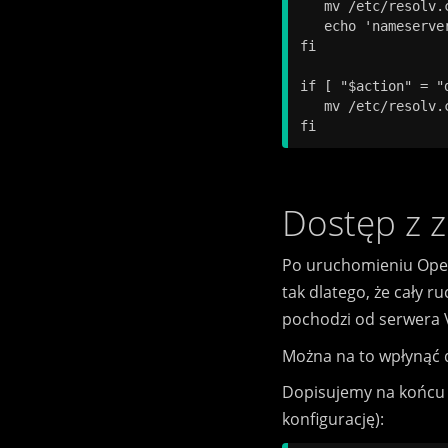
   mv /etc/resolv.
   echo 'nameserve
fi

if [ "$action" = "d
   mv /etc/resolv.
Dostęp z z
Po uruchomieniu OpenV
tak dlatego, że cały r
pochodzi od serwera 
Można na to wpłynąć d
Dopisujemy na końc
konfigurację):