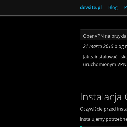
devsite.pl
Blog
P
OpenVPN na przykład
21 marca 2015
blog
Jak zainstalować i 
uruchomionym VPN? 
Instalacj
Oczywiście przed ins
Instalujemy potrzebne