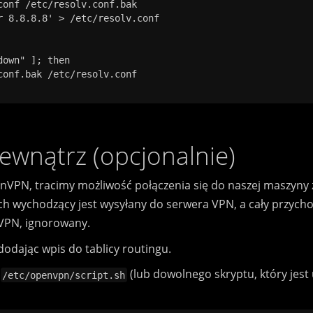
conf /etc/resolv.conf.bak

r 8.8.8.8' > /etc/resolv.conf

own" ]; then

conf.bak /etc/resolv.conf

ewnątrz (opcjonalnie)
PN, tracimy możliwość połączenia się do naszej maszyny z 
uch wychodzący jest wysyłany do serwera VPN, a cały przychod
VPN, ignorowany.
odając wpis do tablicy routingu.
u
(lub dowolnego skryptu, który jes
/etc/openvpn/script.sh