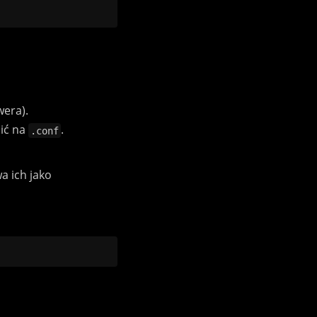
wera).
enić na
.
.conf
a ich jako