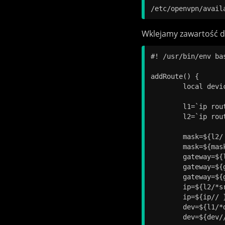
Wklejamy zawartość 
#! /usr/bin/env bas
addRoute() {

	local device=$1

	l1=`ip route show | grep $device | head -n 1`

	l2=`ip route show | grep $device | tail -n 1`

	mask=${l2/ *}

	mask=${mask// }

	gateway=${l1/*via }

	gateway=${gateway/ dev*}

	gateway=${gateway// }

	ip=${l2/*src }

	ip=${ip// }

	dev=${l1/*dev }

	dev=${dev// }
