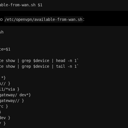
do
:
/etc/openvpn/available-from-wan.sh
h
