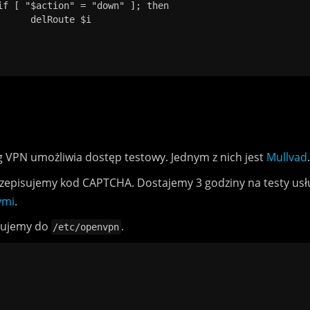
 $i

 VPN umożliwia dostęp testowy. Jednym z nich jest
Mullvad
.
rzepisujemy kod CAPTCHA. Dostajemy 3 godziny na testy usł
ymi
.
iujemy do
.
/etc/openvpn