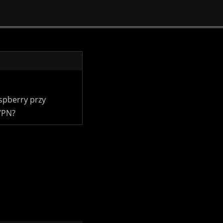
spberry przy
VPN?