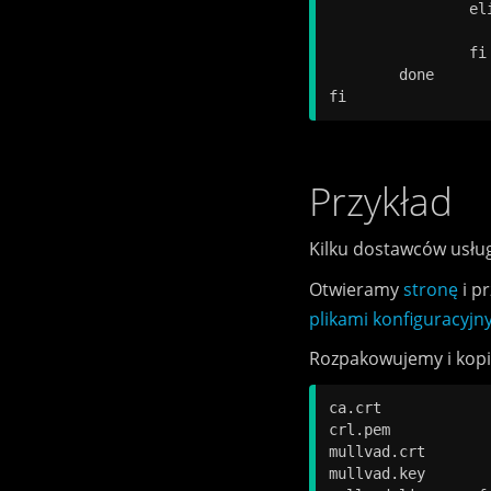
		elif [ "$action" = "down" ]; then

			delRoute
		fi

	done

Przykład
Kilku dostawców usług
Otwieramy
stronę
i p
plikami konfiguracyjn
Rozpakowujemy i kop
ca.crt

crl.pem

mullvad.crt

mullvad.key
