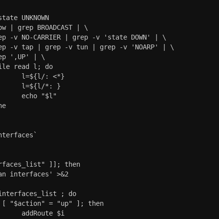
<*}

: }

l"

terfaces`

faces_list" ]]; then

 $i
