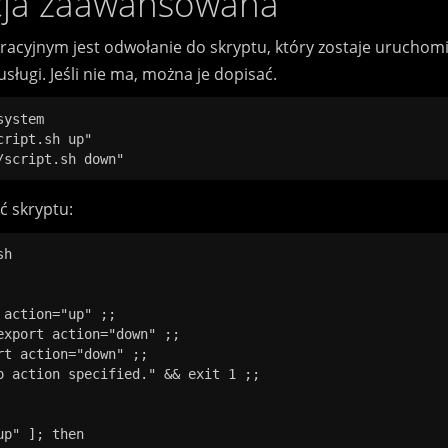
cja zaawansowana
uracyjnym jest odwołanie do skryptu, który zostaje uruchomi
sługi. Jeśli nie ma, można je dopisać.
ystem

ript.sh up"

ć skryptu:
h

p" ]; then
