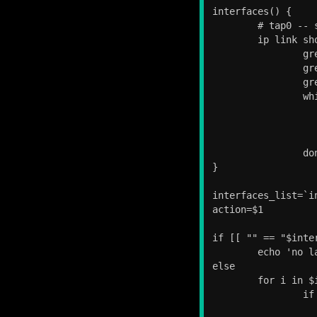
interfaces() {

	# tap0 -- state UNKNOWN

	ip link show | grep BROADCAST | \

		grep -v NO-CARRIER | grep -v 'state DOWN' | \

		grep -v tap | grep -v tun | grep -v 'NOARP' | \

		grep ',UP' | \

		while read l; do

			l=${l/: 
			l=${l/*
			echo "$
		done

}

interfaces_list=`in
action=$1

if [[ "" == "$inter
	echo 'no lan interfaces' >&2

else

	for i in $interfaces_list ; do

		if [ "$action" = "up" ]; then

			addRoute