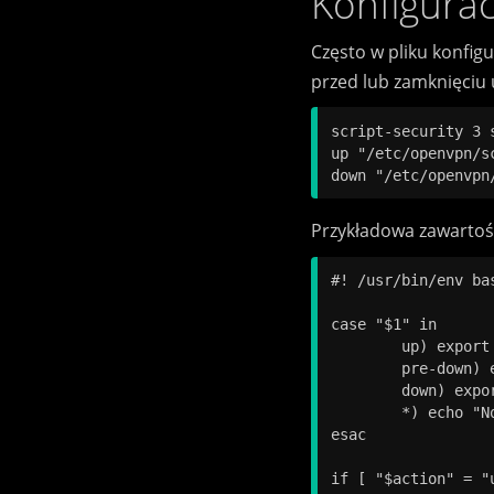
Konfigura
Często w pliku konfig
przed lub zamknięciu u
script-security 3 s
up "/etc/openvpn/sc
Przykładowa zawartoś
#! /usr/bin/env bas
case "$1" in

	up) export action="up" ;;

	pre-down) export action="down" ;;

	down) export action="down" ;;

	*) echo "No action specified." && exit 1 ;;

esac

if [ "$action" = "u