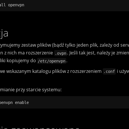
ja
mujemy zestaw plików (bądź tylko jeden plik, zależy od ser
 z nich ma rozszerzenie
. Jeśli tak jest, należy je zmi
.ovpn
liki kopiujemy do
.
/etc/openvpn
 we wskazanym katalogu plików z rozszerzeniem
i używ
.conf
ianie przy starcie systemu: