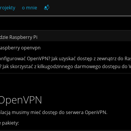
rojekty
o mnie
📬
zie Raspberry Pi
raspberry
openvpn
skonfigurować OpenVPN? Jak uzyskać dostęp z zewnątrz do Ra
Jak skorzystać z kilkugodzinnego darmowego dostępu do 
a OpenVPN
talacją musimy mieć dostęp do serwera OpenVPN.
 pakiety: