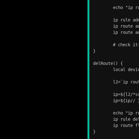
	echo "ip rule add:: dev: $dev, ip: $ip, mask: $mask, gateway: $gateway"

	ip rule add from "$ip" table 128

	ip route add table 128 to $mask dev $dev

	ip route add table 128 default via $gateway

	# check it: ip route show; ip rule show; ip route show table 128

}

delRoute() {

	local device=$1

	l2=`ip route show | grep $device | tail -n 1`

	ip=${l2/*src }

	ip=${ip// }

	echo "ip rule del:: ip: $ip"

	ip rule del from "$ip"

	ip route flush table 128

}
