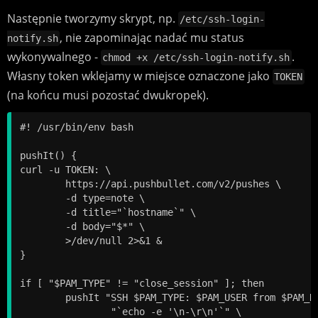
Następnie tworzymy skrypt, np.
/etc/ssh-login-
, nie zapominając nadać mu status
notify.sh
wykonywalnego -
.
chmod +x /etc/ssh-login-notify.sh
Własny token wklejamy w miejsce oznaczone jako
TOKEN
(na końcu musi pozostać dwukropek).
#! /usr/bin/env bash

pushIt() {

curl -u TOKEN: \

	https://api.pushbullet.com/v2/pushes \

	-d type=note \

	-d title="`hostname`" \

	-d body="$*" \

	>/dev/null 2>&1 &

}

if [ "$PAM_TYPE" != "close_session" ]; then

	pushIt "SSH $PAM_TYPE: $PAM_USER from $PAM_RHOST on `date`" \

		"`echo -e '\n-\r\n'`" \
