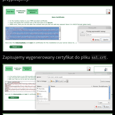
Zapisujemy wygenerowany certyfikat do pliku
.
ssl.crt