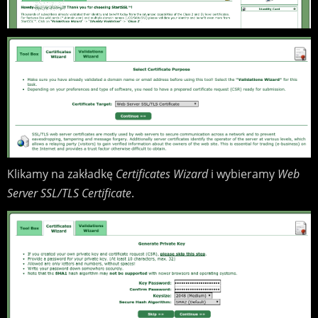
Klikamy na zakładkę
Certificates Wizard
i wybieramy
Web
Server SSL/TLS Certificate
.