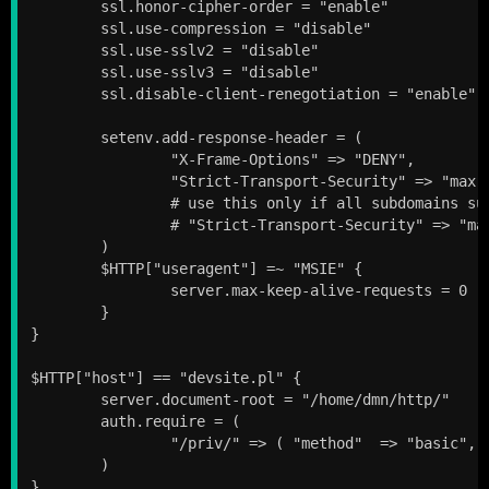
	ssl.honor-cipher-order = "enable"

	ssl.use-compression = "disable"

	ssl.use-sslv2 = "disable"

	ssl.use-sslv3 = "disable"

	ssl.disable-client-renegotiation = "enable"

	setenv.add-response-header = (

		"X-Frame-Options" => "DENY",

		"Strict-Transport-Security" => "max-age=15768000", # six months

		# use this only if all subdomains support HTTPS!

		# "Strict-Transport-Security" => "max-age=15768000; includeSubDomains"

	)

	$HTTP["useragent"] =~ "MSIE" {

		server.max-keep-alive-requests = 0

	}

}

$HTTP["host"] == "devsite.pl" {

	server.document-root = "/home/dmn/http/"

	auth.require = (

		"/priv/" => ( "method"  => "basic", "require" => "valid-user", "realm" => "private stuff" ),

	)

}
