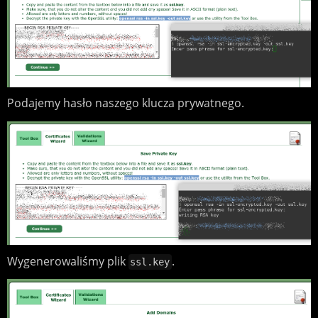
Podajemy hasło naszego klucza prywatnego.
Wygenerowaliśmy plik
.
ssl.key