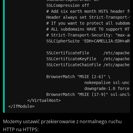
		SSLCompression off

		# Add six earth month HSTS header for all users...

		Header always set Strict-Transport-Security "max-age=15768000"

		# If you want to protect all subdomains, use the following header

		# ALL subdomains HAVE TO support HTTPS if you use this!

		# Strict-Transport-Security: "max-age=15768000 ; includeSubDomains"

		SSLCipherSuite 'EDH+CAMELLIA:EDH+aRSA:EECDH+aRSA+AESGCM:EECDH+aRSA+SHA384:EECDH+aRSA+SHA256:EECDH:+CAMELLIA256:+AES256:+CAMELLIA128:+AES128:+SSLv3:!aNULL:!eNULL:!LOW:!3DES:!MD5:!EXP:!PSK:!DSS:!RC4:!SEED:!ECDSA:CAMELLIA256-SHA:AES256-SHA:CAMELLIA128-SHA:AES128-SHA'

		SSLCertificateFile	/etc/apache2/cert/ssl.crt

		SSLCertificateKeyFile	/etc/apache2/cert/ssl.key

		SSLCertificateChainFile	/etc/apache2/cert/sub.class1.server.ca.pem

		BrowserMatch "MSIE [2-6]" \

				nokeepalive ssl-unclean-shutdown \

				downgrade-1.0 force-response-1.0

		BrowserMatch "MSIE [17-9]" ssl-unclean-shutdown

	</VirtualHost>

Możemy ustawić przekierowanie z normalnego ruchu
HTTP na HTTPS: