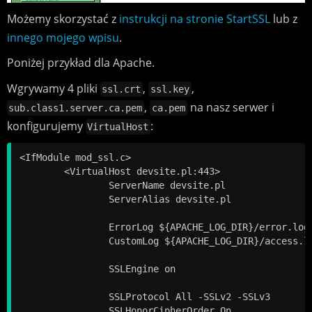
Możemy skorzystać z
instrukcji na stronie StartSSL
lub z
innego mojego wpisu
.
Poniżej przykład dla Apache.
Wgrywamy 4 pliki
,
,
ssl.crt
ssl.key
,
na nasz serwer i
sub.class1.server.ca.pem
ca.pem
konfigurujemy
:
VirtualHost
<IfModule mod_ssl.c>

	<VirtualHost devsite.pl:443>

		ServerName devsite.pl

		ServerAlias devsite.pl

		ErrorLog ${APACHE_LOG_DIR}/error.log

		CustomLog ${APACHE_LOG_DIR}/access.log combined

		SSLEngine on

		SSLProtocol All -SSLv2 -SSLv3

		SSLHonorCipherOrder On
