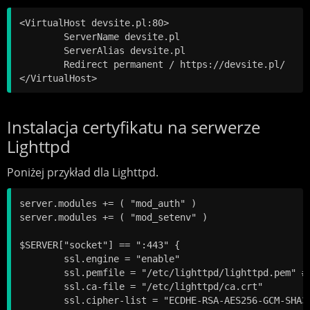
<VirtualHost devsite.pl:80>

	ServerName devsite.pl

	ServerAlias devsite.pl

	Redirect permanent / https://devsite.pl/

Instalacja certyfikatu na serwerze
Lighttpd
Poniżej przykład dla Lighttpd.
server.modules += ( "mod_auth" )

server.modules += ( "mod_setenv" )

$SERVER["socket"] == ":443" {

	ssl.engine = "enable" 

	ssl.pemfile = "/etc/lighttpd/lighttpd.pem" #cat ssl.key ssl.crt > lighttpd.pem

	ssl.ca-file = "/etc/lighttpd/ca.crt"

	ssl.cipher-list = "ECDHE-RSA-AES256-GCM-SHA384:ECDHE-RSA-AES128-GCM-SHA256:ECDHE-RSA-AES256-SHA384:ECDHE-RSA-AES128-SHA256:ECDHE-RSA-AES256-SHA:ECDHE-RSA-AES128-SHA:DHE-RSA-AES256-GCM-SHA384:DHE-RSA-AES128-GCM-SHA256:DHE-RSA-AES256-SHA256:DHE-RSA-AES128-SHA256:DHE-RSA-AES256-SHA:DHE-RSA-AES128-SHA:AES256-GCM-SHA384:AES128-GCM-SHA256:AES256-SHA256:AES128-SHA256:AES256-SHA:AES128-SHA:DES-CBC3-SHA"
