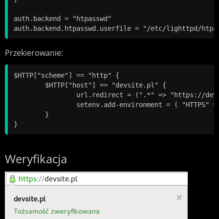
auth.backend = "htpasswd" 

Przekierowanie:
$HTTP["scheme"] == "http" {

	$HTTP["host"] == "devsite.pl" {

		url.redirect = (".*" => "https://devsite.pl$0")

		setenv.add-environment = ( "HTTPS" => "on" )

	}

Weryfikacja