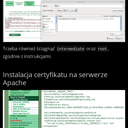
Trzeba również ściągnąć
oraz
,
intermediate
root
zgodnie z instrukcjami.
Instalacja certyfikatu na serwerze
Apache