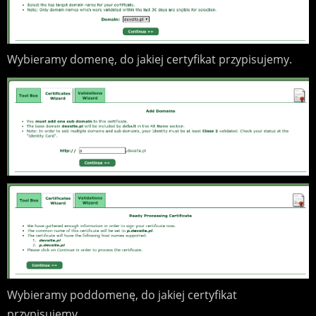
Wybieramy domenę, do jakiej certyfikat przypisujemy.
Wybieramy poddomenę, do jakiej certyfikat
przypisujemy.